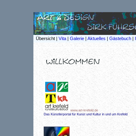
Übersicht |
Vita
|
Galerie
|
Aktuelles
|
Gästebuch
|
www.art-krefeld.de
Das Künstlerportal für Kunst und Kultur in und um Krefeld