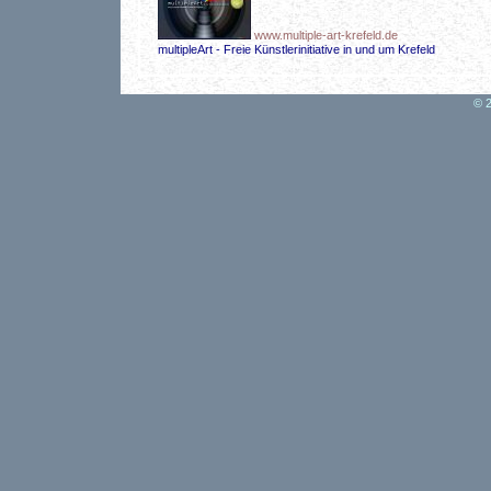
www.multiple-art-krefeld.de
multipleArt - Freie Künstlerinitiative in und um Krefeld
© 2